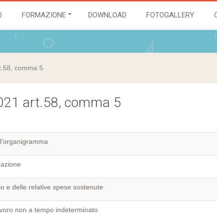
O
FORMAZIONE
DOWNLOAD
FOTOGALLERY
t.58, comma 5
021 art.58, comma 5
all’organigramma
orazione
io e delle relative spese sostenute
i lavoro non a tempo indeterminato