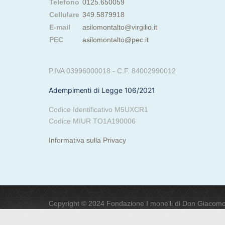
Telefono
0125.650059
Cellulare
349.5879918
E-mail
asilomontalto@virgilio.it
PEC
asilomontalto@pec.it
P.IVA 03996000018 - C.F. 84002990012
Adempimenti di Legge 106/2021
Codice Identificativo M5UXCR1
Codice MIUR TO1A190006
Informativa sulla Privacy
Copyright © 2024 Fondazione I monelli di Don Giacomo. Tut