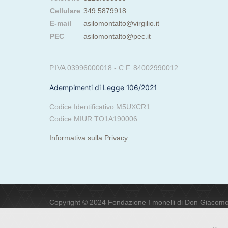
Cellulare
349.5879918
E-mail
asilomontalto@virgilio.it
PEC
asilomontalto@pec.it
P.IVA 03996000018 - C.F. 84002990012
Adempimenti di Legge 106/2021
Codice Identificativo M5UXCR1
Codice MIUR TO1A190006
Informativa sulla Privacy
Copyright © 2024 Fondazione I monelli di Don Giacomo. Tut