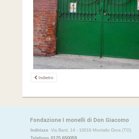
Indietro
Fondazione I monelli di Don Giacomo
Indirizzo
Via Bard, 14 - 10016 Montalto Dora (TO)
Telefono
0125.650059